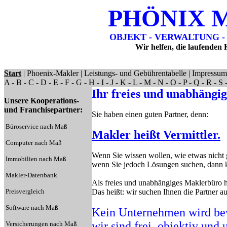
PHÖNIX M
OBJEKT - VERWALTUNG 
Wir helfen, die laufenden 
Start
|
Phoenix-Makler
|
Leistungs- und Gebührentabelle
|
Impressum
A
-
B
-
C
-
D
-
E
-
F
-
G
-
H
-
I
-
J
-
K
-
L
-
M
-
N
-
O
-
P
-
Q
-
R
-
S
Ihr freies und unabhängi
Unsere Kooperations-
und Franchisepartner:
Sie haben einen guten Partner, denn:
Büroservice nach Maß
Makler heißt Vermittler.
Computer nach Maß
Wenn Sie wissen wollen, wie etwas nicht g
Immobilien nach Maß
wenn Sie jedoch Lösungen suchen, dann kö
Makler-Datenbank
Als freies und unabhängiges Maklerbüro 
Preisvergleich
Das heißt: wir suchen Ihnen die Partner au
Software nach Maß
Kein Unternehmen wird bev
wir sind frei, objektiv und
Versicherungen nach Maß